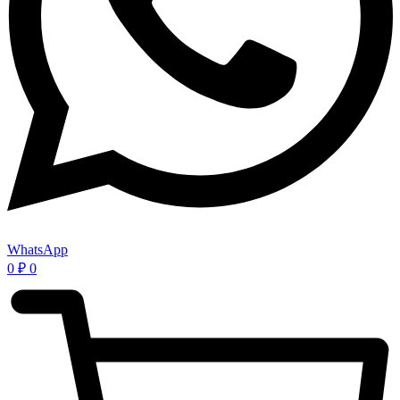
WhatsApp
0
₽
0