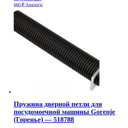
660
₽
Аналоги
Пружина дверной петли для
посудомоечной машины Gorenje
(Горенье) — 518788