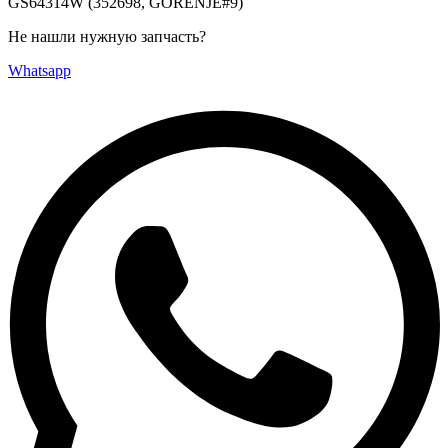
GS64314W (352698, GORENJE#9)
Не нашли нужную запчасть?
Whatsapp