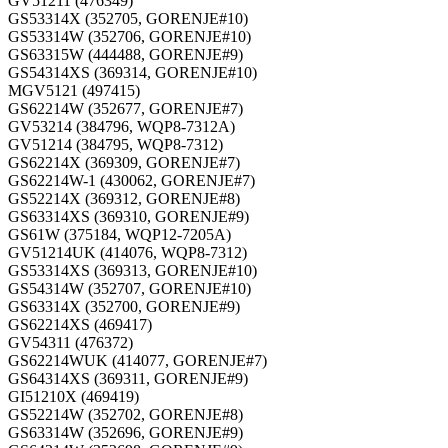
GV51211 (476349)
GS53314X (352705, GORENJE#10)
GS53314W (352706, GORENJE#10)
GS63315W (444488, GORENJE#9)
GS54314XS (369314, GORENJE#10)
MGV5121 (497415)
GS62214W (352677, GORENJE#7)
GV53214 (384796, WQP8-7312A)
GV51214 (384795, WQP8-7312)
GS62214X (369309, GORENJE#7)
GS62214W-1 (430062, GORENJE#7)
GS52214X (369312, GORENJE#8)
GS63314XS (369310, GORENJE#9)
GS61W (375184, WQP12-7205A)
GV51214UK (414076, WQP8-7312)
GS53314XS (369313, GORENJE#10)
GS54314W (352707, GORENJE#10)
GS63314X (352700, GORENJE#9)
GS62214XS (469417)
GV54311 (476372)
GS62214WUK (414077, GORENJE#7)
GS64314XS (369311, GORENJE#9)
GI51210X (469419)
GS52214W (352702, GORENJE#8)
GS63314W (352696, GORENJE#9)