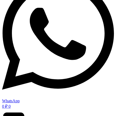
WhatsApp
0
₽
0