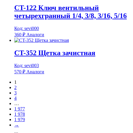
CT-122 Ключ вентильный
четырехгранный 1/4, 3/8, 3/16, 5/16
Код: sevi000
360
₽
Аналоги
CT-352 Щетка зачистная
Код: sevi003
570
₽
Аналоги
1
2
3
4
…
1 977
1 978
1 979
→