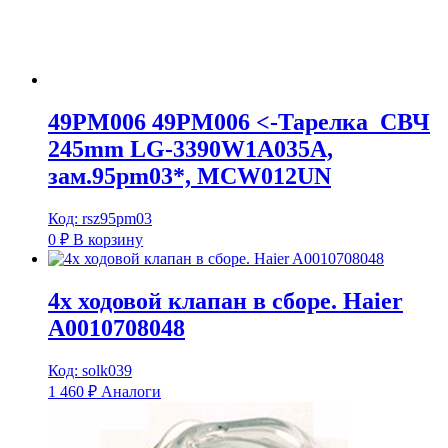
49PM006 49PM006 <-Тарелка_СВЧ
245mm LG-3390W1A035A,
зам.95pm03*, MCW012UN
Код: rsz95pm03
0
₽
В корзину
4х ходовой клапан в сборе. Haier
A0010708048
Код: solk039
1 460
₽
Аналоги