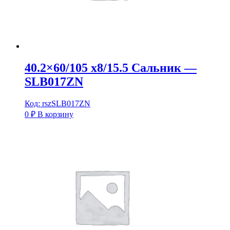
40.2×60/105 x8/15.5 Сальник —
SLB017ZN
Код: rszSLB017ZN
0
₽
В корзину