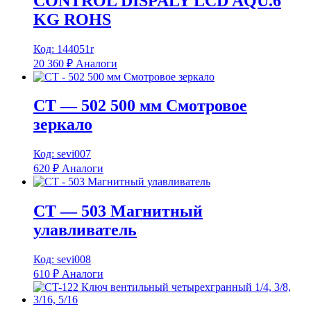
CONTROL DISPALY LCD AQU.6
KG ROHS
Код: 144051r
20 360
₽
Аналоги
CT — 502 500 мм Смотровое
зеркало
Код: sevi007
620
₽
Аналоги
CT — 503 Магнитный
улавливатель
Код: sevi008
610
₽
Аналоги