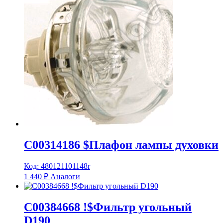
C00314186 $Плафон лампы духовки
Код: 480121101148r
1 440
₽
Аналоги
C00384668 !$Фильтр угольный
D190