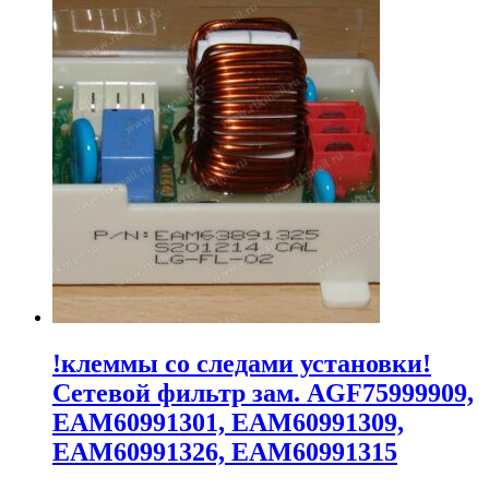
!клеммы со следами установки!
Сетевой фильтр зам. AGF75999909,
EAM60991301, EAM60991309,
EAM60991326, EAM60991315