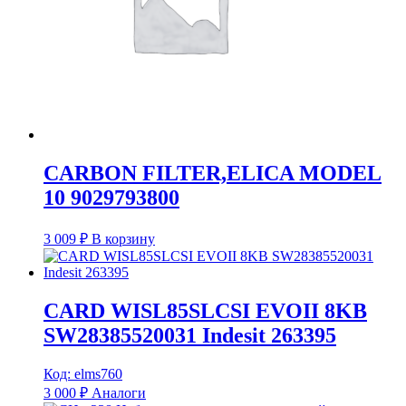
CARBON FILTER,ELICA MODEL
10 9029793800
3 009
₽
В корзину
CARD WISL85SLCSI EVOII 8KB
SW28385520031 Indesit 263395
Код: elms760
3 000
₽
Аналоги