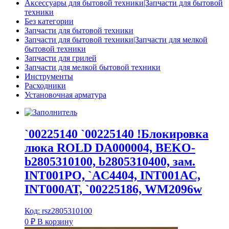
Аксессуары для бытовой техники|Запчасти для бытовой
техники
Без категории
Запчасти для бытовой техники
Запчасти для бытовой техники|Запчасти для мелкой
бытовой техники
Запчасти для грилей
Запчасти для мелкой бытовой техники
Инструменты
Расходники
Установочная арматура
`00225140 `00225140 !Блокировка
люка ROLD DA000004, BEKO-
b2805310100, b2805310400, зам.
INT001PO, `AC4404, INT001AC,
INT000AT, `00225186, WM2096w
Код: rsz2805310100
0
₽
В корзину