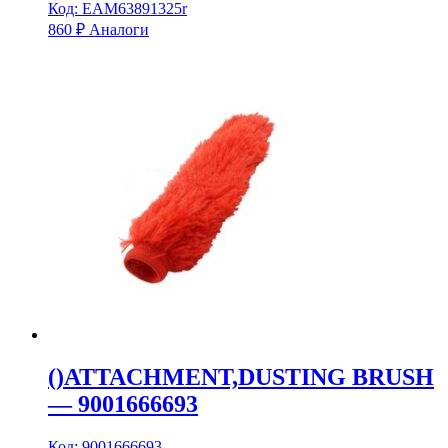
Код: EAM63891325r
860
₽
Аналоги
()ATTACHMENT,DUSTING BRUSH
— 9001666693
Код: 9001666693