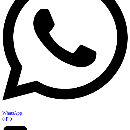
WhatsApp
0
₽
0