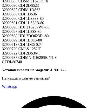
32900685 CDSM 3T623DFX
32900686 CDI 2DS523
32900687 CDIM 1DS63
32900688 CDI 1DS36
32900690 CDI 1LS38S-80
32900691 CDI 1LS38B-80
32900696 HDI 2T623PWF-80
32900697 BDI 1L38S-80
32900698 HDI 3DO623D -80
32900699 BDI 1L38B-80
32900718 CDI 1D36-02/T
32900720 CMLS 1252/T
32900722 CDI 2DS36/T
32900737 CDIMN 4D620SB /TLS
CTDI-80740
Устанавливают на модели:
41901365
Не нашли нужную запчасть?
Whatsapp