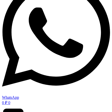
WhatsApp
0
₽
0