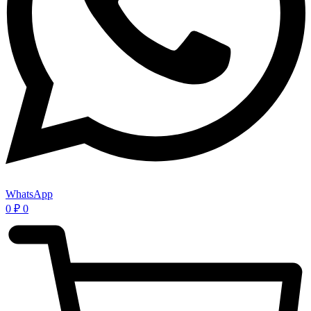
WhatsApp
0
₽
0