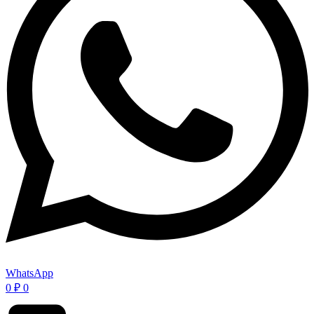
WhatsApp
0
₽
0