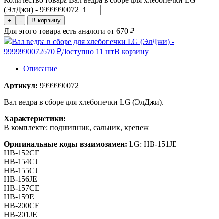
Количество товара Вал ведра в сборе для хлебопечки LG
(ЭлДжи) - 9999990072
+
-
В корзину
Для этого товара есть аналоги от 670 ₽
Вал ведра в сборе для хлебопечки LG (ЭлДжи) -
9999990072
670 ₽
Доступно 11 шт
В корзину
Описание
Артикул:
9999990072
Вал ведра в сборе для хлебопечки LG (ЭлДжи).
Характеристики:
В комплекте: подшипник, сальник, крепеж
Оригинальные коды взаимозамен:
LG: HB-151JE
HB-152CE
HB-154CJ
HB-155CJ
HB-156JE
HB-157CE
HB-159E
HB-200CE
HB-201JE