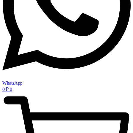
WhatsApp
0
₽
0