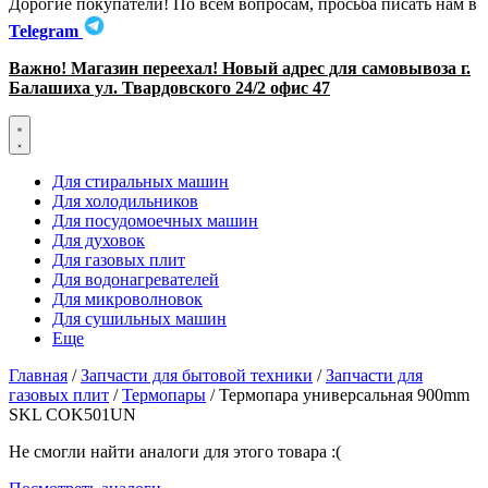
Дорогие покупатели! По всем вопросам, просьба писать нам в
Telegram
Важно! Магазин переехал! Новый адрес для самовывоза г.
Балашиха ул. Твардовского 24/2 офис 47
Для стиральных машин
Для холодильников
Для посудомоечных машин
Для духовок
Для газовых плит
Для водонагревателей
Для микроволновок
Для сушильных машин
Еще
Главная
/
Запчасти для бытовой техники
/
Запчасти для
газовых плит
/
Термопары
/ Термопара универсальная 900mm
SKL COK501UN
Не смогли найти аналоги для этого товара :(