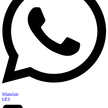
WhatsApp
0
₽
0