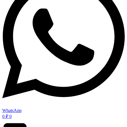
WhatsApp
0
₽
0