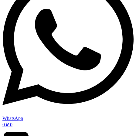
WhatsApp
0
₽
0