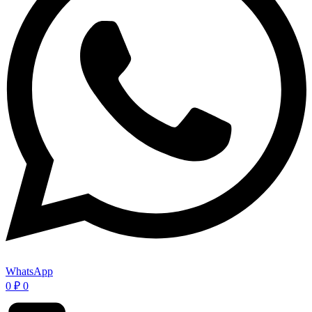
WhatsApp
0
₽
0