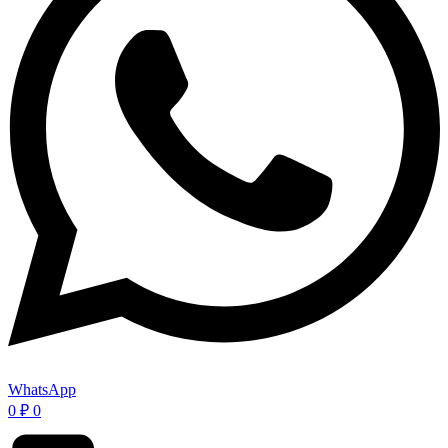
WhatsApp
0
₽
0