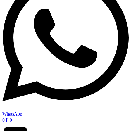
WhatsApp
0
₽
0