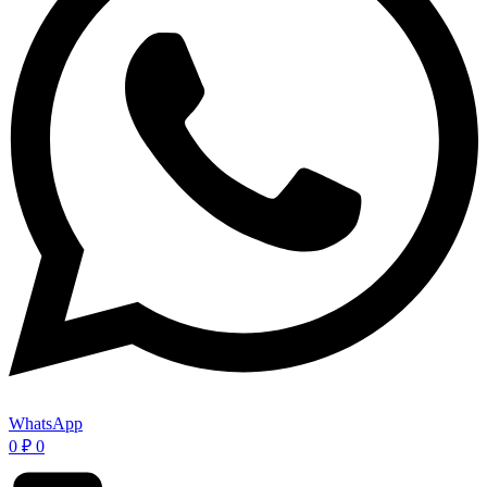
WhatsApp
0
₽
0