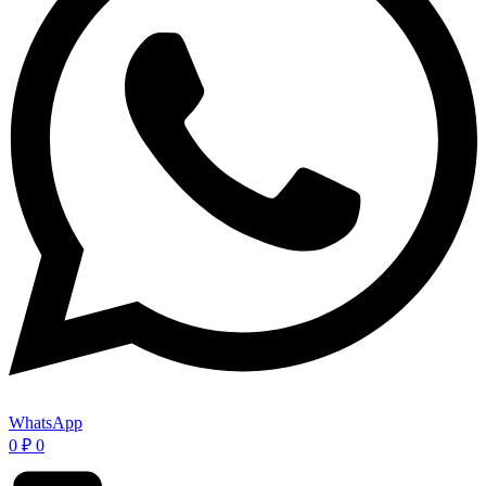
WhatsApp
0
₽
0