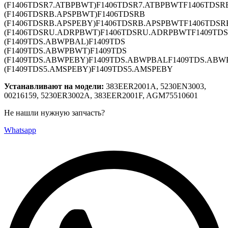
(F1406TDSR7.ATBPBWT)F1406TDSR7.ATBPBWTF1406TDSR
(F1406TDSRB.APSPBWT)F1406TDSRB
(F1406TDSRB.APSPEBY)F1406TDSRB.APSPBWTF1406TDS
(F1406TDSRU.ADRPBWT)F1406TDSRU.ADRPBWTF1409TDS
(F1409TDS.ABWPBAL)F1409TDS
(F1409TDS.ABWPBWT)F1409TDS
(F1409TDS.ABWPEBY)F1409TDS.ABWPBALF1409TDS.ABW
(F1409TDS5.AMSPEBY)F1409TDS5.AMSPEBY
Устанавливают на модели:
383EER2001A, 5230EN3003,
00216159, 5230ER3002A, 383EER2001F, AGM75510601
Не нашли нужную запчасть?
Whatsapp