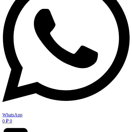
WhatsApp
0
₽
0