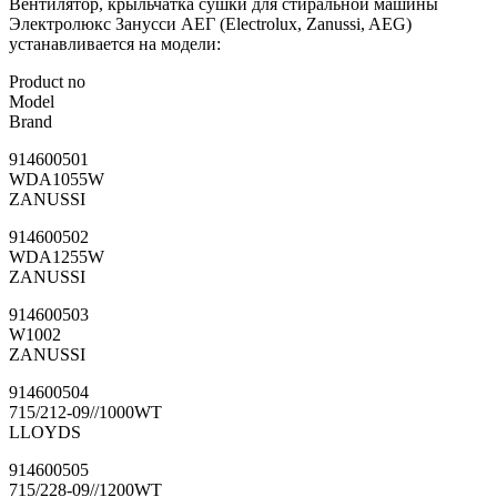
Вентилятор, крыльчатка сушки для стиральной машины
Электролюкс Занусси АЕГ (Electrolux, Zanussi, AEG)
устанавливается на модели:
Product no
Model
Brand
914600501
WDA1055W
ZANUSSI
914600502
WDA1255W
ZANUSSI
914600503
W1002
ZANUSSI
914600504
715/212-09//1000WT
LLOYDS
914600505
715/228-09//1200WT