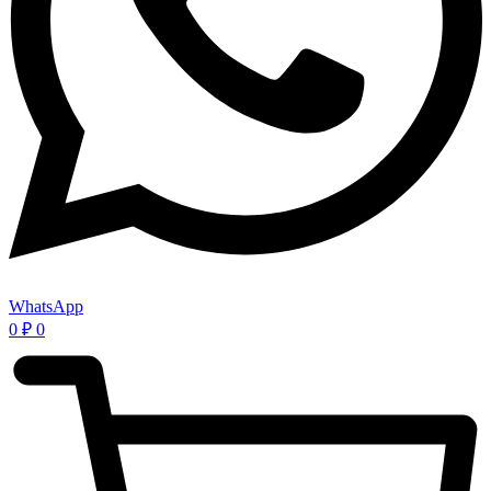
WhatsApp
0
₽
0