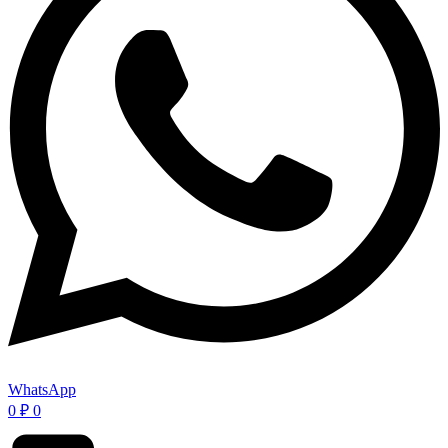
WhatsApp
0
₽
0