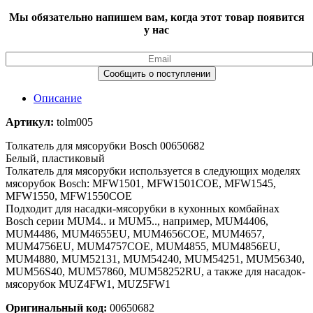
Мы обязательно напишем вам, когда этот товар появится
у нас
Описание
Артикул:
tolm005
Толкатель для мясорубки Bosch 00650682
Белый, пластиковый
Толкатель для мясорубки используется в следующих моделях
мясорубок Bosch: MFW1501, MFW1501COE, MFW1545,
MFW1550, MFW1550COE
Подходит для насадки-мясорубки в кухонных комбайнах
Bosch серии MUM4.. и MUM5.., например, MUM4406,
MUM4486, MUM4655EU, MUM4656COE, MUM4657,
MUM4756EU, MUM4757COE, MUM4855, MUM4856EU,
MUM4880, MUM52131, MUM54240, MUM54251, MUM56340,
MUM56S40, MUM57860, MUM58252RU, а также для насадок-
мясорубок MUZ4FW1, MUZ5FW1
Оригинальный код:
00650682