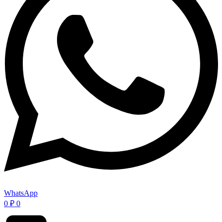
WhatsApp
0
₽
0