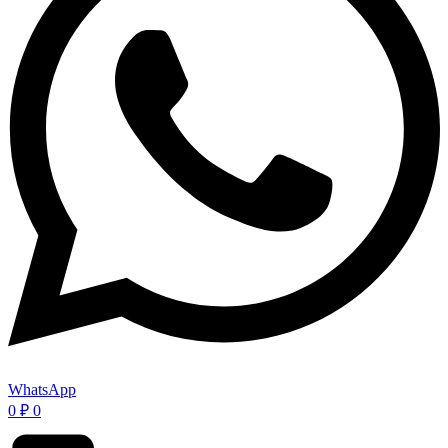
WhatsApp
0
₽
0