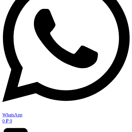
WhatsApp
0
₽
0