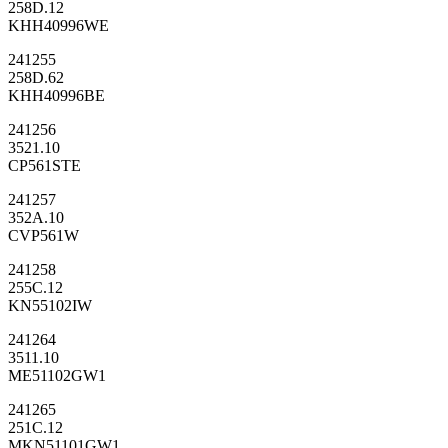
258D.12
KHH40996WE
241255
258D.62
KHH40996BE
241256
3521.10
CP561STE
241257
352A.10
CVP561W
241258
255C.12
KN55102IW
241264
3511.10
ME51102GW1
241265
251C.12
MKN51101GW1