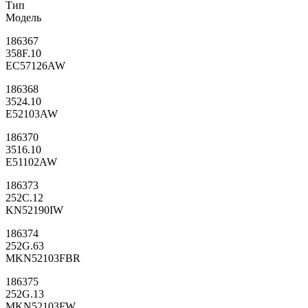
Тип
Модель
186367
358F.10
EC57126AW
186368
3524.10
E52103AW
186370
3516.10
E51102AW
186373
252C.12
KN52190IW
186374
252G.63
MKN52103FBR
186375
252G.13
MKN52103FW