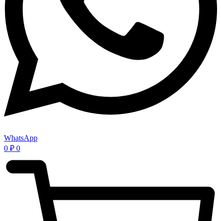
WhatsApp
0
₽
0