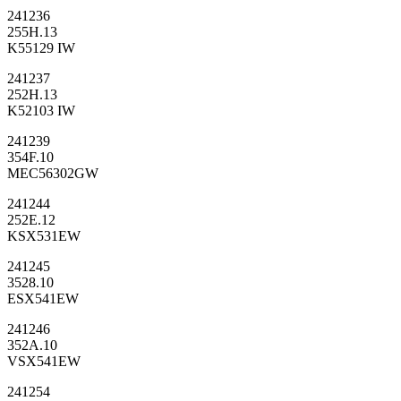
241236
255H.13
K55129 IW
241237
252H.13
K52103 IW
241239
354F.10
MEC56302GW
241244
252E.12
KSX531EW
241245
3528.10
ESX541EW
241246
352A.10
VSX541EW
241254