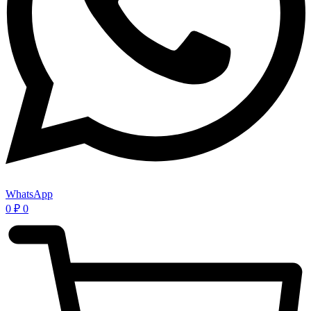
WhatsApp
0
₽
0