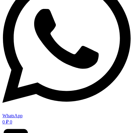
WhatsApp
0
₽
0