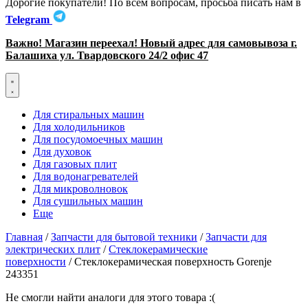
Дорогие покупатели! По всем вопросам, просьба писать нам в
Telegram
Важно! Магазин переехал! Новый адрес для самовывоза г.
Балашиха ул. Твардовского 24/2 офис 47
Для стиральных машин
Для холодильников
Для посудомоечных машин
Для духовок
Для газовых плит
Для водонагревателей
Для микроволновок
Для сушильных машин
Еще
Главная
/
Запчасти для бытовой техники
/
Запчасти для
электрических плит
/
Стеклокерамические
поверхности
/ Стеклокерамическая поверхность Gorenje
243351
Не смогли найти аналоги для этого товара :(