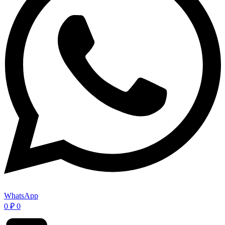
WhatsApp
0
₽
0