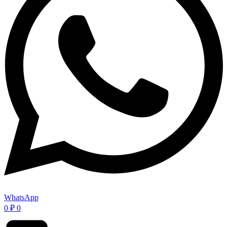
WhatsApp
0
₽
0