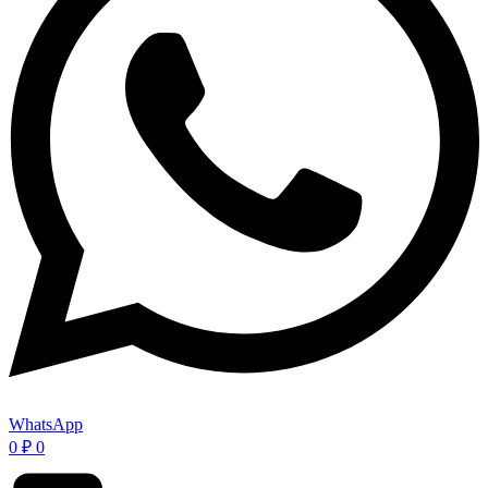
WhatsApp
0
₽
0