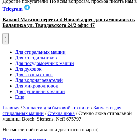
Дорогие покупатели! По всем вопросам, просьба писать нам в
Telegram
Важно! Магазин переехал! Новый адрес для самовывоза г.
Балашиха ул. Твардовского 24/2 офис 47
Для стиральных машин
Для холодильников
Для посудомоечных машин
Для духовок
Для газовых плит
Для водонагревателей
Для микроволновок
Для сушильных машин
Еще
Главная
/
Запчасти для бытовой техники
/
Запчасти для
стиральных машин
/
Стёкла люка
/ Стекло люка стиральной
машины Bosch, Siemens, Neff 675797
Не смогли найти аналоги для этого товара :(