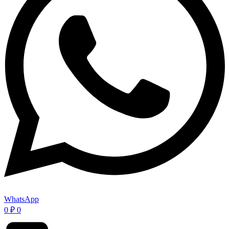
WhatsApp
0
₽
0