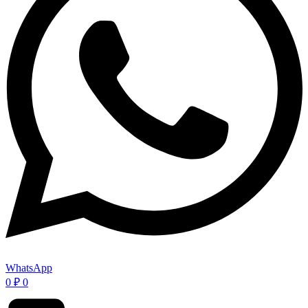
WhatsApp
0
₽
0