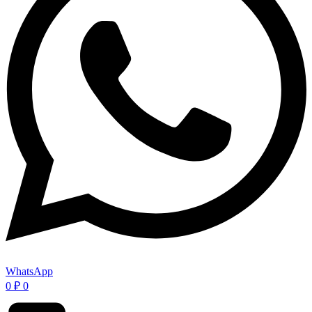
WhatsApp
0
₽
0