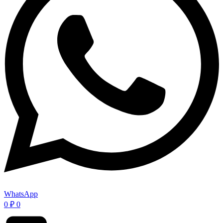
WhatsApp
0
₽
0