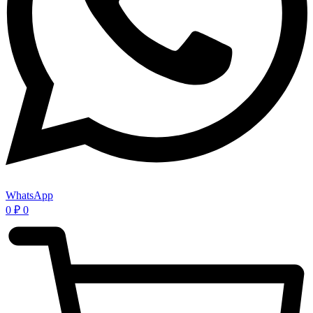
WhatsApp
0
₽
0