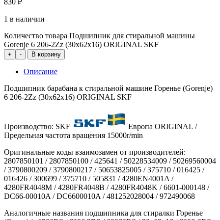
830
₽
1 в наличии
Количество товара Подшипник для стиральной машины
Gorenje 6 206-2Zz (30x62x16) ORIGINAL SKF
+
-
В корзину
Описание
Подшипник барабана к стиральной машине Горенье (Gorenje)
6 206-2Zz (30x62x16) ORIGINAL SKF
Производство: SKF
Европа ORIGINAL /
Предельная частота вращения 15000r/min
Оригинальные коды взаимозамен от производителей:
2807850101 / 2807850100 / 425641 / 50228534009 / 50269560004
/ 3790800209 / 3790800217 / 50653825005 / 375710 / 016425 /
016426 / 300699 / 375710 / 505831 / 4280EN4001A /
4280FR4048M / 4280FR4048B / 4280FR4048K / 6601-000148 /
DC66-00010A / DC6600010A / 481252028004 / 972490068
Аналогичные названия подшипника для стиралки Горенье