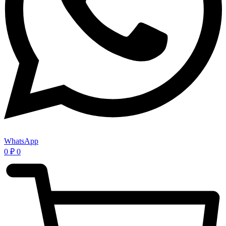
WhatsApp
0
₽
0