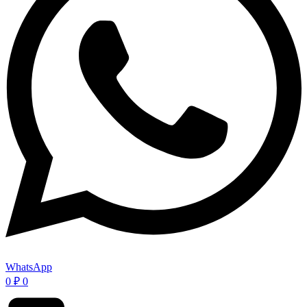
WhatsApp
0
₽
0