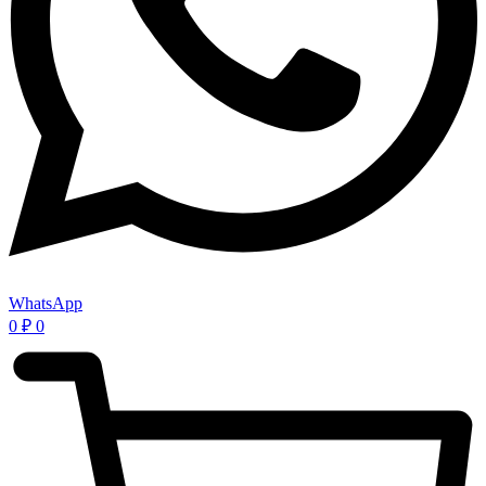
WhatsApp
0
₽
0