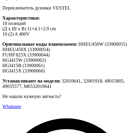
Переключатель духовки VESTEL
Характеристики:
10 позиций
(Д x Ш x В) 11×4.1×2.9 cm
10 (2) A 400V
Оригинальные коды взаимозамен:
HHEU450W (33900055)
HHEU450X (33900054)
FUHP 825X (33900044)
HGI415W (33900062)
HGI415B (33900061)
HGI415X (33900060)
Устанавливают на модели:
32010641, 32001918, 49015805,
49035577, M6532010641
Не нашли нужную запчасть?
Whatsapp