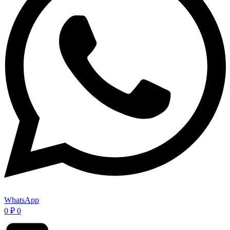
WhatsApp
0
₽
0