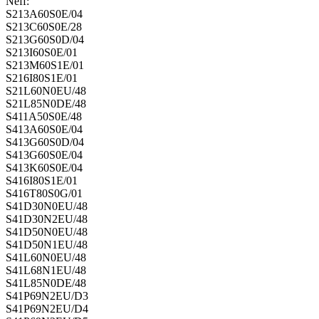
Neff:
S213A60S0E/04
S213C60S0E/28
S213G60S0D/04
S213I60S0E/01
S213M60S1E/01
S216I80S1E/01
S21L60N0EU/48
S21L85N0DE/48
S411A50S0E/48
S413A60S0E/04
S413G60S0D/04
S413G60S0E/04
S413K60S0E/04
S416I80S1E/01
S416T80S0G/01
S41D30N0EU/48
S41D30N2EU/48
S41D50N0EU/48
S41D50N1EU/48
S41L60N0EU/48
S41L68N1EU/48
S41L85N0DE/48
S41P69N2EU/D3
S41P69N2EU/D4