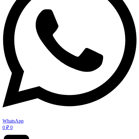
WhatsApp
0
₽
0