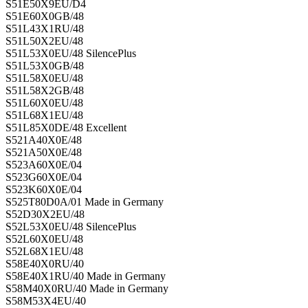
S51E50X9EU/D4
S51E60X0GB/48
S51L43X1RU/48
S51L50X2EU/48
S51L53X0EU/48 SilencePlus
S51L53X0GB/48
S51L58X0EU/48
S51L58X2GB/48
S51L60X0EU/48
S51L68X1EU/48
S51L85X0DE/48 Excellent
S521A40X0E/48
S521A50X0E/48
S523A60X0E/04
S523G60X0E/04
S523K60X0E/04
S525T80D0A/01 Made in Germany
S52D30X2EU/48
S52L53X0EU/48 SilencePlus
S52L60X0EU/48
S52L68X1EU/48
S58E40X0RU/40
S58E40X1RU/40 Made in Germany
S58M40X0RU/40 Made in Germany
S58M53X4EU/40