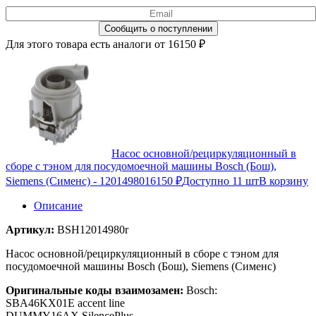
Для этого товара есть аналоги от 16150 ₽
Насос основной/рециркуляционный в
сборе с тэном для посудомоечной машины Bosch (Бош),
Siemens (Сименс) - 12014980
16150 ₽
Доступно 11 шт
В корзину
Описание
Артикул:
BSH12014980r
Насос основной/рециркуляционный в сборе с тэном для
посудомоечной машины Bosch (Бош), Siemens (Сименс)
Оригинальные коды взаимозамен:
Bosch:
SBA46KX01E accent line
DUMMY16AX SilencePlus