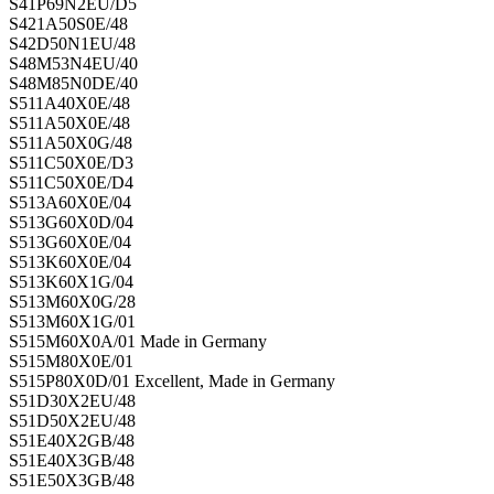
S41P69N2EU/D5
S421A50S0E/48
S42D50N1EU/48
S48M53N4EU/40
S48M85N0DE/40
S511A40X0E/48
S511A50X0E/48
S511A50X0G/48
S511C50X0E/D3
S511C50X0E/D4
S513A60X0E/04
S513G60X0D/04
S513G60X0E/04
S513K60X0E/04
S513K60X1G/04
S513M60X0G/28
S513M60X1G/01
S515M60X0A/01 Made in Germany
S515M80X0E/01
S515P80X0D/01 Excellent, Made in Germany
S51D30X2EU/48
S51D50X2EU/48
S51E40X2GB/48
S51E40X3GB/48
S51E50X3GB/48