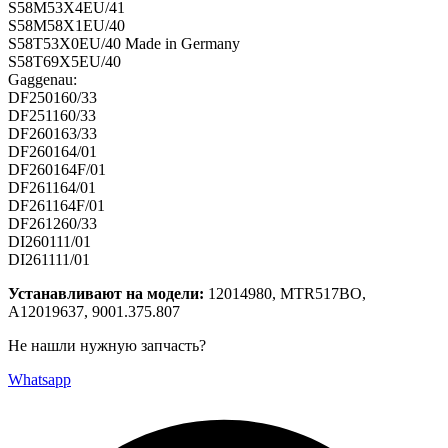
S58M53X4EU/41
S58M58X1EU/40
S58T53X0EU/40 Made in Germany
S58T69X5EU/40
Gaggenau:
DF250160/33
DF251160/33
DF260163/33
DF260164/01
DF260164F/01
DF261164/01
DF261164F/01
DF261260/33
DI260111/01
DI261111/01
Устанавливают на модели:
12014980, MTR517BO,
A12019637, 9001.375.807
Не нашли нужную запчасть?
Whatsapp