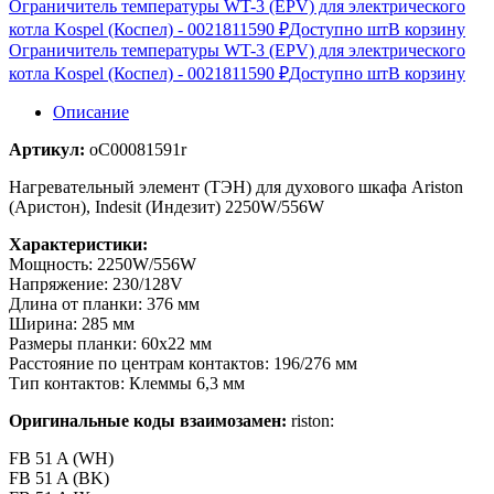
Ограничитель температуры WT-3 (EPV) для электрического
котла Kospel (Коспел) - 00218
11590 ₽
Доступно шт
В корзину
Ограничитель температуры WT-3 (EPV) для электрического
котла Kospel (Коспел) - 00218
11590 ₽
Доступно шт
В корзину
Описание
Артикул:
oC00081591r
Нагревательный элемент (ТЭН) для духового шкафа Ariston
(Аристон), Indesit (Индезит) 2250W/556W
Характеристики:
Мощность: 2250W/556W
Напряжение: 230/128V
Длина от планки: 376 мм
Ширина: 285 мм
Размеры планки: 60х22 мм
Расстояние по центрам контактов: 196/276 мм
Тип контактов: Клеммы 6,3 мм
Оригинальные коды взаимозамен:
riston:
FB 51 A (WH)
FB 51 A (BK)