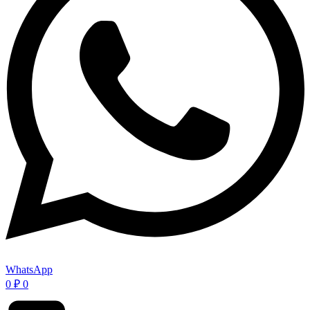
WhatsApp
0
₽
0