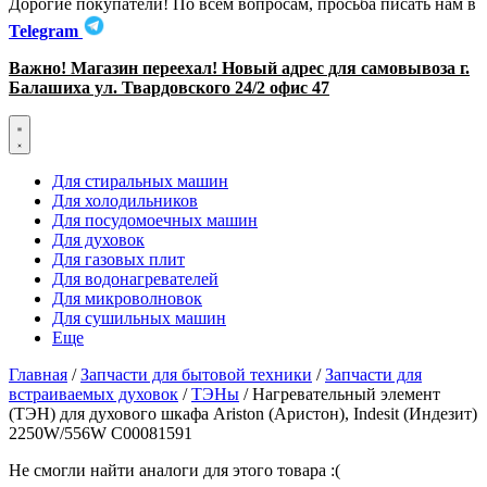
Дорогие покупатели! По всем вопросам, просьба писать нам в
Telegram
Важно! Магазин переехал! Новый адрес для самовывоза г.
Балашиха ул. Твардовского 24/2 офис 47
Для стиральных машин
Для холодильников
Для посудомоечных машин
Для духовок
Для газовых плит
Для водонагревателей
Для микроволновок
Для сушильных машин
Еще
Главная
/
Запчасти для бытовой техники
/
Запчасти для
встраиваемых духовок
/
ТЭНы
/ Нагревательный элемент
(ТЭН) для духового шкафа Ariston (Аристон), Indesit (Индезит)
2250W/556W C00081591
Не смогли найти аналоги для этого товара :(