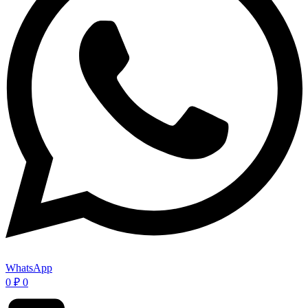
WhatsApp
0
₽
0