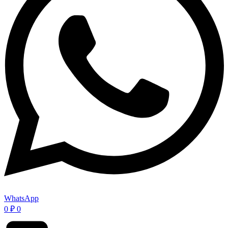
WhatsApp
0
₽
0