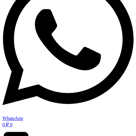
WhatsApp
0
₽
0