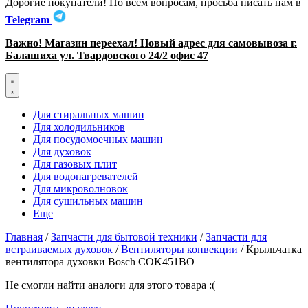
Дорогие покупатели! По всем вопросам, просьба писать нам в
Telegram
Важно! Магазин переехал! Новый адрес для самовывоза г.
Балашиха ул. Твардовского 24/2 офис 47
Для стиральных машин
Для холодильников
Для посудомоечных машин
Для духовок
Для газовых плит
Для водонагревателей
Для микроволновок
Для сушильных машин
Еще
Главная
/
Запчасти для бытовой техники
/
Запчасти для
встраиваемых духовок
/
Вентиляторы конвекции
/ Крыльчатка
вентилятора духовки Bosch COK451BO
Не смогли найти аналоги для этого товара :(