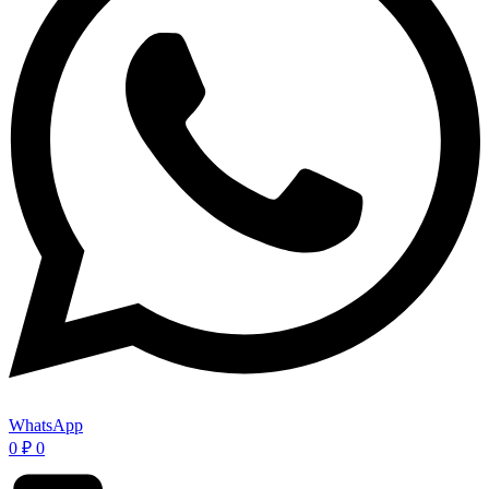
WhatsApp
0
₽
0