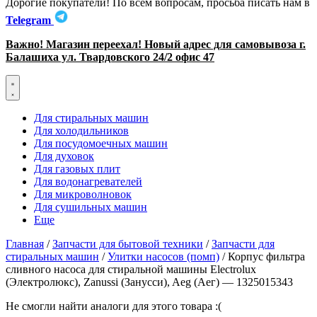
Дорогие покупатели! По всем вопросам, просьба писать нам в
Telegram
Важно! Магазин переехал! Новый адрес для самовывоза г.
Балашиха ул. Твардовского 24/2 офис 47
Для стиральных машин
Для холодильников
Для посудомоечных машин
Для духовок
Для газовых плит
Для водонагревателей
Для микроволновок
Для сушильных машин
Еще
Главная
/
Запчасти для бытовой техники
/
Запчасти для
стиральных машин
/
Улитки насосов (помп)
/ Корпус фильтра
сливного насоса для стиральной машины Electrolux
(Электролюкс), Zanussi (Занусси), Aeg (Аег) — 1325015343
Не смогли найти аналоги для этого товара :(