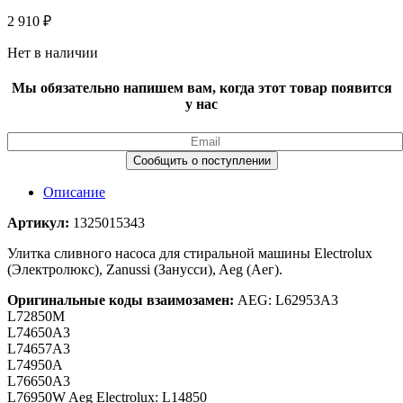
2 910
₽
Нет в наличии
Мы обязательно напишем вам, когда этот товар появится
у нас
Описание
Артикул:
1325015343
Улитка сливного насоса для стиральной машины Electrolux
(Электролюкс), Zanussi (Занусси), Aeg (Аег).
Оригинальные коды взаимозамен:
AEG: L62953A3
L72850M
L74650A3
L74657A3
L74950A
L76650A3
L76950W Aeg Electrolux: L14850