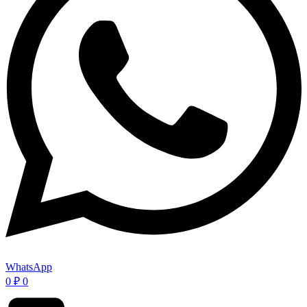
WhatsApp
0
₽
0