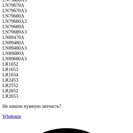
LN79670A
LN79670A3
LN79680A
LN79680A3
LN79689A
LN79689A3
LN89470A
LN89480A
LN89480A3
LN89680A
LN89680A3
LR1652
LR1653
LR1654
LR2453
LR2552
LR2652
LR2653
Не нашли нужную запчасть?
Whatsapp