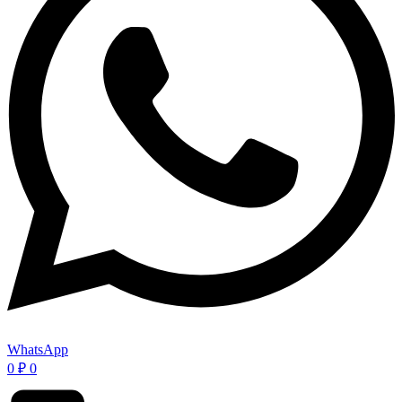
WhatsApp
0
₽
0