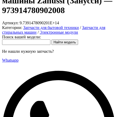
машины Zanussi (Занусси) —
973914780902008
Артикул:
9.7391478090201E+14
Категории:
Запчасти для бытовой техники
/
Запчасти для
стиральных машин
/
Электронные модули
Поиск вашей модели:
Не нашли нужную запчасть?
Whatsapp