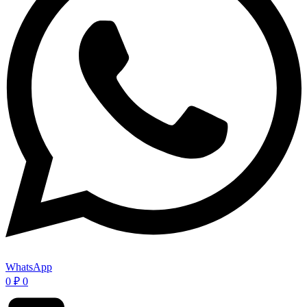
WhatsApp
0
₽
0