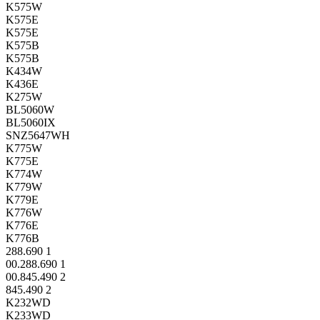
K575W
K575E
K575E
K575B
K575B
K434W
K436E
K275W
BL5060W
BL5060IX
SNZ5647WH
K775W
K775E
K774W
K779W
K779E
K776W
K776E
K776B
288.690 1
00.288.690 1
00.845.490 2
845.490 2
K232WD
K233WD