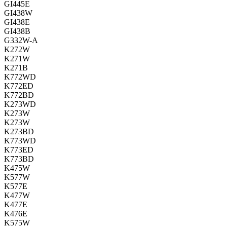
GI445E
GI438W
GI438E
GI438B
G332W-A
K272W
K271W
K271B
K772WD
K772ED
K772BD
K273WD
K273W
K273W
K273BD
K773WD
K773ED
K773BD
K475W
K577W
K577E
K477W
K477E
K476E
K575W