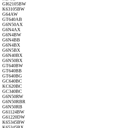
GI62105BW
K63105BW
G64AW
GT640AB
G6N50AX
G6N4AX
G6N4BW
G6N4BB
G6N4BX
G6N5BX
G6N40BX
G6N50BX
GT640BW
GT640BB
GT640BG
GC640BC
KC620BC
GC340BC
G6N50RW
G6N50RBR
G6N50RB
G61124BW
G61220DW
K65345BW
K65345BX