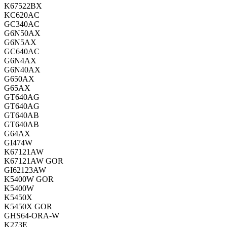
K67522BX
KC620AC
GC340AC
G6N50AX
G6N5AX
GC640AC
G6N4AX
G6N40AX
G650AX
G65AX
GT640AG
GT640AG
GT640AB
GT640AB
G64AX
GI474W
K67121AW
K67121AW GOR
GI62123AW
K5400W GOR
K5400W
K5450X
K5450X GOR
GHS64-ORA-W
K273E