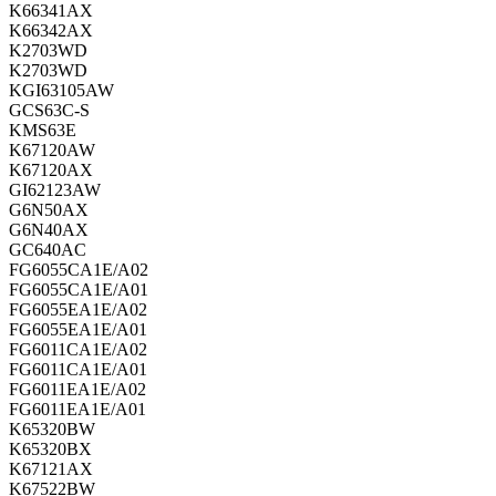
K66341AX
K66342AX
K2703WD
K2703WD
KGI63105AW
GCS63C-S
KMS63E
K67120AW
K67120AX
GI62123AW
G6N50AX
G6N40AX
GC640AC
FG6055CA1E/A02
FG6055CA1E/A01
FG6055EA1E/A02
FG6055EA1E/A01
FG6011CA1E/A02
FG6011CA1E/A01
FG6011EA1E/A02
FG6011EA1E/A01
K65320BW
K65320BX
K67121AX
K67522BW