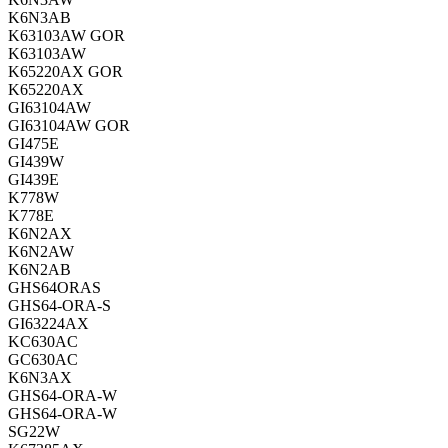
K6N3AB
K63103AW GOR
K63103AW
K65220AX GOR
K65220AX
GI63104AW
GI63104AW GOR
GI475E
GI439W
GI439E
K778W
K778E
K6N2AX
K6N2AW
K6N2AB
GHS64ORAS
GHS64-ORA-S
GI63224AX
KC630AC
GC630AC
K6N3AX
GHS64-ORA-W
GHS64-ORA-W
SG22W