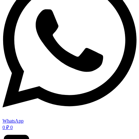
WhatsApp
0
₽
0