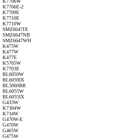
K7706W
K7766E-2
K7709E
K7710E
K7710W
SMZ6647IX
SMZ6647NB
SMZ6647WH
K475W
K477W
K477E
K5765W
K7703E
BL6059W
BL6059IX
BL5060BR
BL6055W
BL6055IX
G433W
K7304W
K734W
G470W-E
G470W
G465W
G475W