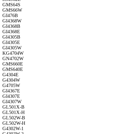
GMS64S
GMS66W
GI476B
GI4368W
GI4368B
GI4368E
GI4305B
GI4305E
GI4305W
KG4704W
GN4702W
GMS660E
GMS640E
G4304E
G4304W
G4705W
GI4367E
GI4307E
GI4307W
GL501X-B
GL501X-H
GL502W-B
GL502W-H
G4302W-1
G4302W-2