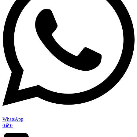
WhatsApp
0
₽
0