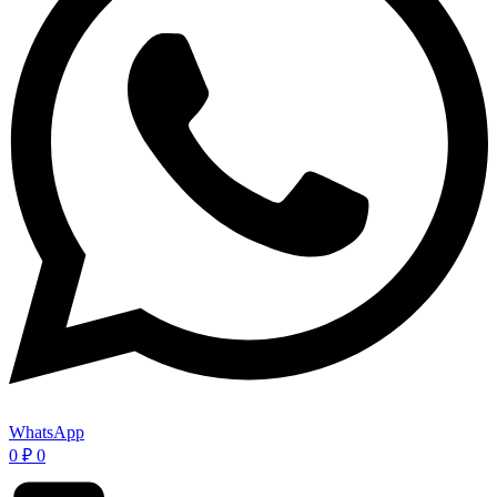
WhatsApp
0
₽
0