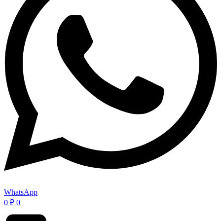
WhatsApp
0
₽
0