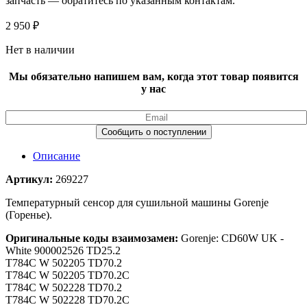
запчасть — обратитесь по указанным контактам.
2 950
₽
Нет в наличии
Мы обязательно напишем вам, когда этот товар появится
у нас
Описание
Артикул:
269227
Температурный сенсор для сушильной машины Gorenje
(Горенье).
Оригинальные коды взаимозамен:
Gorenje: CD60W UK -
White 900002526 TD25.2
T784C W 502205 TD70.2
T784C W 502205 TD70.2C
T784C W 502228 TD70.2
T784C W 502228 TD70.2C