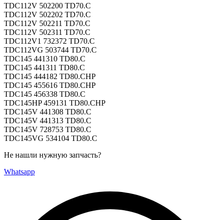
TDC112V 502200 TD70.C
TDC112V 502202 TD70.C
TDC112V 502211 TD70.C
TDC112V 502311 TD70.C
TDC112V1 732372 TD70.C
TDC112VG 503744 TD70.C
TDC145 441310 TD80.C
TDC145 441311 TD80.C
TDC145 444182 TD80.CHP
TDC145 455616 TD80.CHP
TDC145 456338 TD80.C
TDC145HP 459131 TD80.CHP
TDC145V 441308 TD80.C
TDC145V 441313 TD80.C
TDC145V 728753 TD80.C
TDC145VG 534104 TD80.C
Не нашли нужную запчасть?
Whatsapp