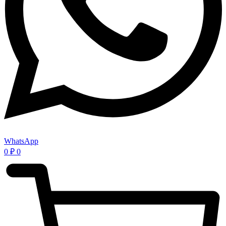
WhatsApp
0
₽
0